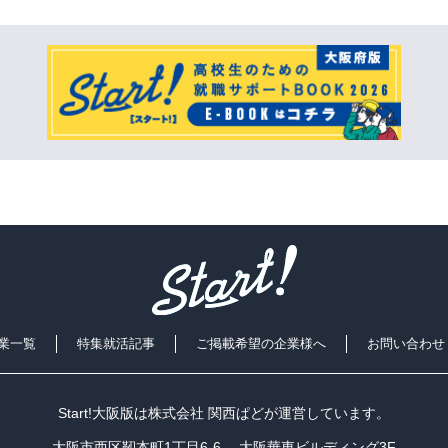
業一覧
特集就活記事
ご掲載希望の企業様へ
お問い合わせ
Start!大阪版は
株式会社 関西ぱど
が運営しています。
大阪市西区靭本町1丁目6-6 大阪華東ビルディング3F