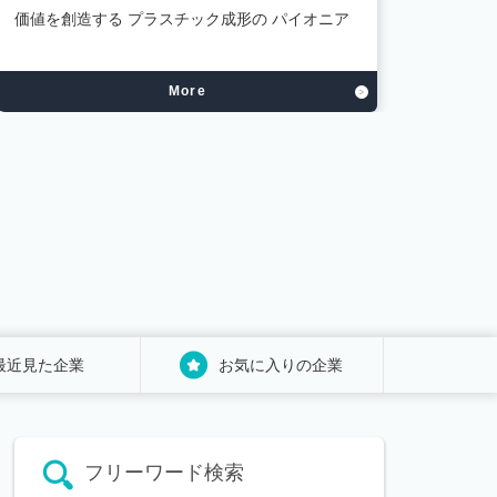
価値を創造する プラスチック成形の パイオニア
街が輝
い 安
More
最近見た企業
お気に入りの企業
フリーワード検索